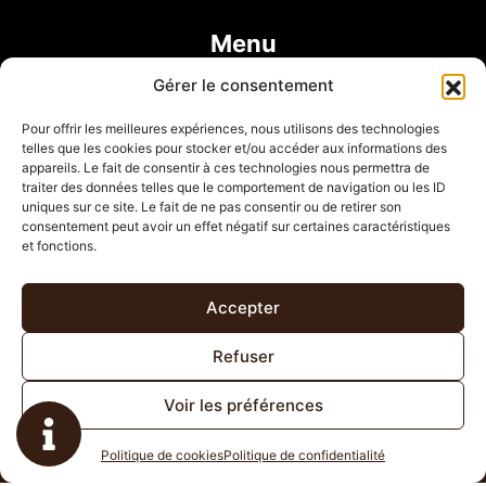
Agencement intérieur Geispolsheim
Agencement intérieur Hangenbieten
Agencement intérieur Holtzheim
Menu
Agencement intérieur Lingolsheim
Agencement intérieur Marlenheim
Accueil
Gérer le consentement
Agencement intérieur Molsheim
Agencement intérieur Duttlenheim
Agencement intérieur Kolbsheim
Agencement d’intérieur
Pour offrir les meilleures expériences, nous utilisons des technologies
telles que les cookies pour stocker et/ou accéder aux informations des
Réalisations
appareils. Le fait de consentir à ces technologies nous permettra de
traiter des données telles que le comportement de navigation ou les ID
Contact
uniques sur ce site. Le fait de ne pas consentir ou de retirer son
consentement peut avoir un effet négatif sur certaines caractéristiques
et fonctions.
Accepter
Refuser
A FLEUR DU BOIS
Mentions légales
Voir les préférences
Politique de confidentialité
Plan de site
Politique de cookies
Politique de confidentialité